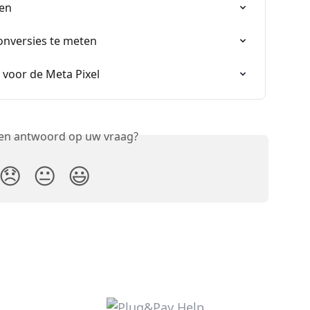
ken
onversies te meten
voor de Meta Pixel
een antwoord op uw vraag?
😞
😐
😃